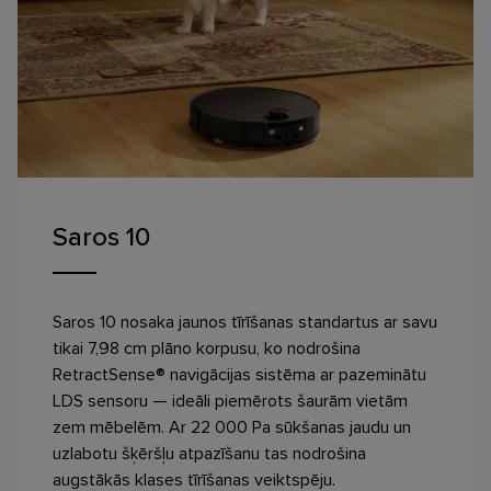
Saros 10
Previous
Saros 10 nosaka jaunos tīrīšanas standartus ar savu
tikai 7,98 cm plāno korpusu, ko nodrošina
RetractSense® navigācijas sistēma ar pazeminātu
LDS sensoru — ideāli piemērots šaurām vietām
zem mēbelēm. Ar 22 000 Pa sūkšanas jaudu un
uzlabotu šķēršļu atpazīšanu tas nodrošina
augstākās klases tīrīšanas veiktspēju.