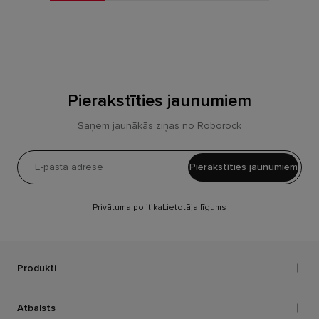
Pierakstīties jaunumiem
Saņem jaunākās ziņas no Roborock
Pierakstīties jaunumiem
Privātuma politika
Lietotāja līgums
Produkti
Robotu putekļsūcēji
Atbalsts