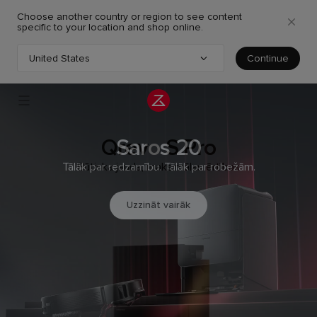
Choose another country or region to see content
specific to your location and shop online.
United States
Continue
Choose your country or region
Roborock QR 798
Qrevo S Pro
Saros Z70
Saros 20
Saros 10
Tālāk par redzamību. Tālāk par robežām.
Iespaidīga jauda, maksimālas ērtības
Būtiska jauda, maksimālas ērtības
Pārdomāti soļi pretī nākotnei
Līdz vissīkākajai detaļai
Uzzināt vairāk
Uzzināt vairāk
Uzzināt vairāk
Uzzināt vairāk