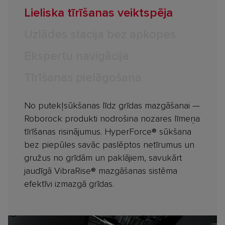
Lieliska tīrīšanas veiktspēja
Uzlādes stacija bez apkopes
Ekspertu navigācija
Tīrīšanas pielāgošana
No putekļsūkšanas līdz grīdas mazgāšanai —
Roborock produkti nodrošina nozares līmeņa
tīrīšanas risinājumus. HyperForce® sūkšana
bez piepūles savāc paslēptos netīrumus un
gružus no grīdām un paklājiem, savukārt
jaudīgā VibraRise® mazgāšanas sistēma
efektīvi izmazgā grīdas.