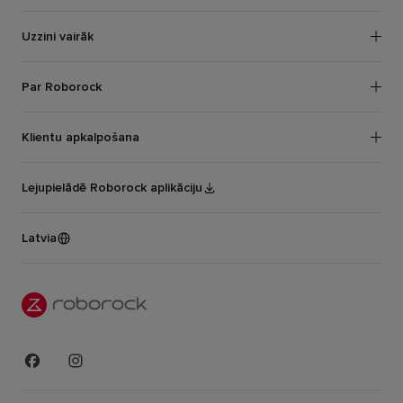
Mitro un sauso putekļsūcēju ierīces
Roborock Piekļūstamības paziņojums saskaņā ar Eiropas
Piekļūstamības aktu (EAA)
Uzzini vairāk
Lietotne
Par Roborock
Sponsorēšana
Par mums
Klientu apkalpošana
Sazinieties ar mums
support-lv@roborock-eu.com
Lejupielādē Roborock aplikāciju
Latvia