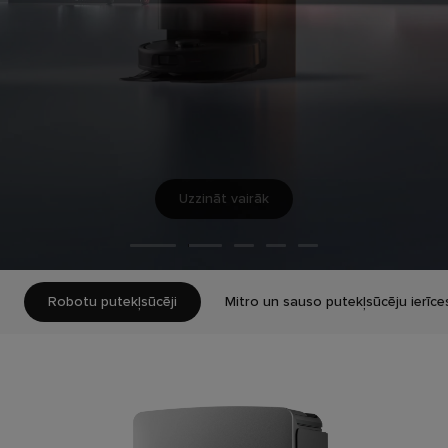
Uzzināt vairāk
Robotu putekļsūcēji
Mitro un sauso putekļsūcēju ierīce